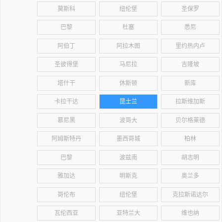
莫斯科
纽伦堡
圣保罗
巴黎
杜塞
悉尼
阿伯丁
阿拉木图
里约热内卢
圣彼得堡
马尼拉
吉隆坡
塔什干
休斯顿
新库
卡拉干达
昆士兰
拉斯维加斯
慕尼黑
波哥大
贝尔格莱德
阿姆斯特丹
墨西哥城
柏林
巴黎
波兹南
胡志明
雅加达
明斯克
奥兰多
哥伦布
纽伦堡
克拉斯诺达尔
瓦伦西亚
亚特兰大
维也纳