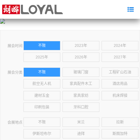
不限
2023年
2024年
展会时间
2025年
2026年
2027年
不限
玻璃门窗
工程矿山石油
展会分类
航空无人机
家具配件木工
酒店用品
建材五金
家具家纺
机床焊接
印刷包装
牙科口腔
不限
米兰
拉斯
会展地点
伊斯坦布尔
迪拜
斯图加特