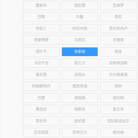
莫斯科
纽伦堡
圣保罗
巴黎
杜塞
悉尼
阿伯丁
阿拉木图
里约热内卢
圣彼得堡
马尼拉
吉隆坡
塔什干
休斯顿
新库
卡拉干达
昆士兰
拉斯维加斯
慕尼黑
波哥大
贝尔格莱德
阿姆斯特丹
墨西哥城
柏林
巴黎
波兹南
胡志明
雅加达
明斯克
奥兰多
哥伦布
纽伦堡
克拉斯诺达尔
瓦伦西亚
亚特兰大
维也纳