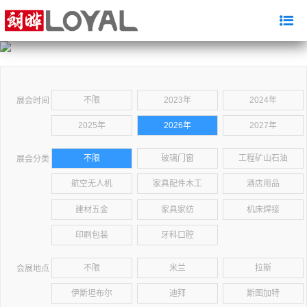
不限
2023年
2024年
展会时间
2025年
2026年
2027年
不限
玻璃门窗
工程矿山石油
展会分类
航空无人机
家具配件木工
酒店用品
建材五金
家具家纺
机床焊接
印刷包装
牙科口腔
不限
米兰
拉斯
会展地点
伊斯坦布尔
迪拜
斯图加特