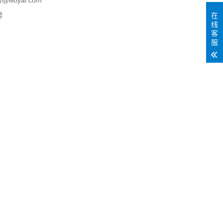
loyal.com
号
在
线
客
服