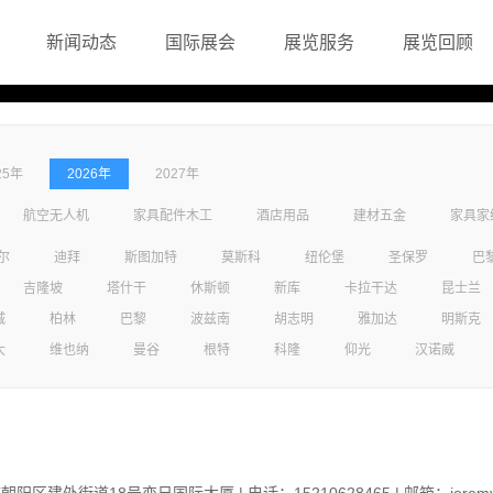
新闻动态
国际展会
展览服务
展览回顾
25年
2026年
2027年
航空无人机
家具配件木工
酒店用品
建材五金
家具家
尔
迪拜
斯图加特
莫斯科
纽伦堡
圣保罗
巴
吉隆坡
塔什干
休斯顿
新库
卡拉干达
昆士兰
城
柏林
巴黎
波兹南
胡志明
雅加达
明斯克
大
维也纳
曼谷
根特
科隆
仰光
汉诺威