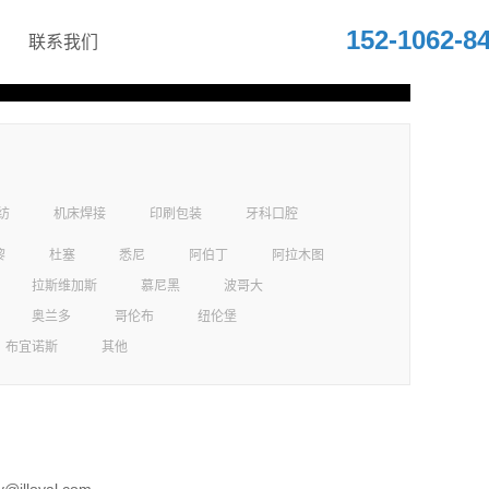
152-1062-8
联系我们
纺
机床焊接
印刷包装
牙科口腔
黎
杜塞
悉尼
阿伯丁
阿拉木图
拉斯维加斯
慕尼黑
波哥大
奥兰多
哥伦布
纽伦堡
布宜诺斯
其他