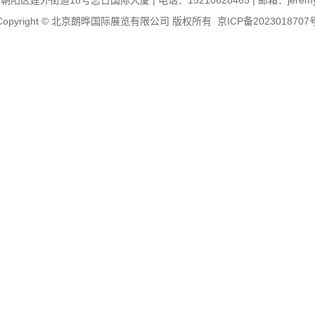
区建外街道18号恋日国际大厦 | 电话：15210628465 | 邮箱：jeremy@il
Copyright © 北京朗晔国际展览有限公司 版权所有
京ICP备2023018707