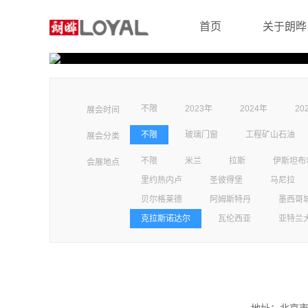
首页
关于朗晔
不限
2023年
2024年
20
展会时间
不限
玻璃门窗
工程矿山石油
展会分类
不限
米兰
拉斯
伊斯坦布
会展地点
里约热内卢
圣彼得堡
马尼拉
贝尔格莱德
阿姆斯特丹
墨西哥
克拉斯诺达尔
瓦伦西亚
亚特兰