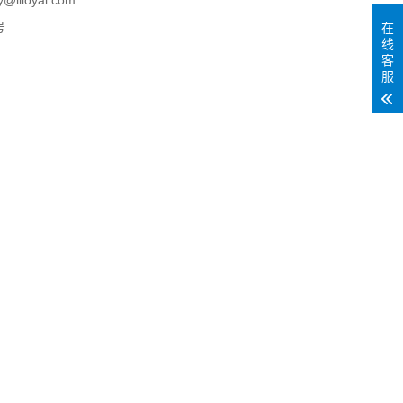
loyal.com
号
在
线
客
服