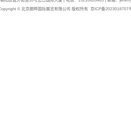
区建外街道18号恋日国际大厦 | 电话：15210628465 | 邮箱：jeremy@il
Copyright © 北京朗晔国际展览有限公司 版权所有
京ICP备2023018707