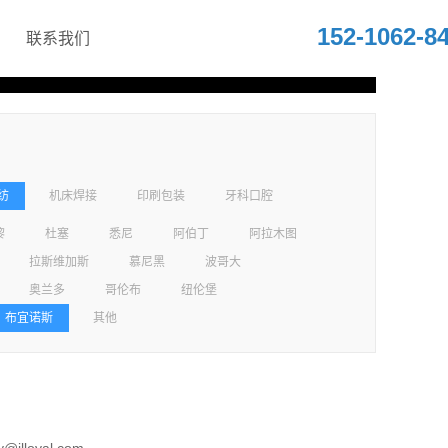
152-1062-8
联系我们
纺
机床焊接
印刷包装
牙科口腔
黎
杜塞
悉尼
阿伯丁
阿拉木图
拉斯维加斯
慕尼黑
波哥大
奥兰多
哥伦布
纽伦堡
布宜诺斯
其他