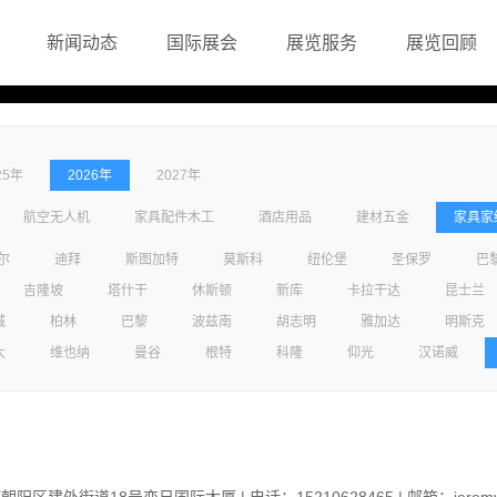
新闻动态
国际展会
展览服务
展览回顾
25年
2026年
2027年
航空无人机
家具配件木工
酒店用品
建材五金
家具家
尔
迪拜
斯图加特
莫斯科
纽伦堡
圣保罗
巴
吉隆坡
塔什干
休斯顿
新库
卡拉干达
昆士兰
城
柏林
巴黎
波兹南
胡志明
雅加达
明斯克
大
维也纳
曼谷
根特
科隆
仰光
汉诺威