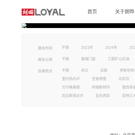
首页
关于朗晔
不限
2023年
2024年
20
展会时间
不限
玻璃门窗
工程矿山石油
展会分类
不限
米兰
拉斯
伊斯坦布
会展地点
里约热内卢
圣彼得堡
马尼拉
贝尔格莱德
阿姆斯特丹
墨西哥
克拉斯诺达尔
瓦伦西亚
亚特兰