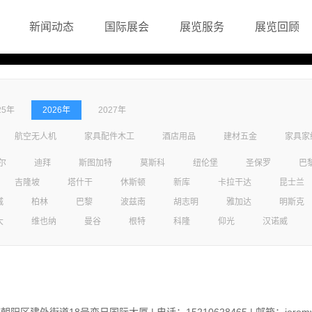
新闻动态
国际展会
展览服务
展览回顾
25年
2026年
2027年
航空无人机
家具配件木工
酒店用品
建材五金
家具家
尔
迪拜
斯图加特
莫斯科
纽伦堡
圣保罗
巴
吉隆坡
塔什干
休斯顿
新库
卡拉干达
昆士兰
城
柏林
巴黎
波兹南
胡志明
雅加达
明斯克
大
维也纳
曼谷
根特
科隆
仰光
汉诺威