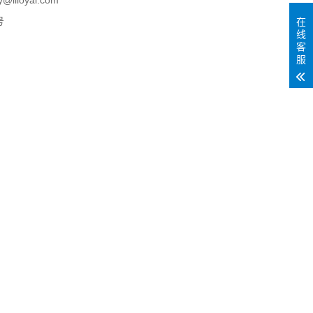
loyal.com
号
在
线
客
服