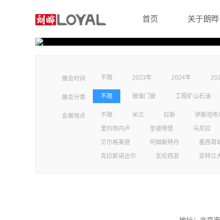
首页
关于朗晔
不限
2023年
2024年
20
展会时间
不限
玻璃门窗
工程矿山石油
展会分类
不限
米兰
拉斯
伊斯坦布
会展地点
里约热内卢
圣彼得堡
马尼拉
贝尔格莱德
阿姆斯特丹
墨西哥
克拉斯诺达尔
瓦伦西亚
亚特兰