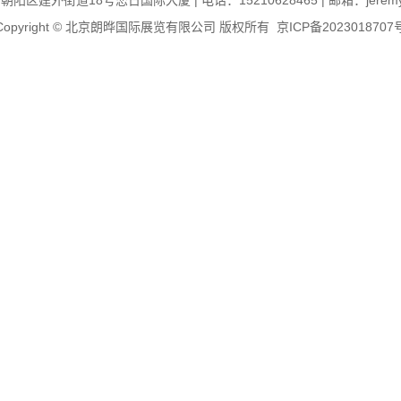
区建外街道18号恋日国际大厦 | 电话：15210628465 | 邮箱：jeremy@il
Copyright © 北京朗晔国际展览有限公司 版权所有
京ICP备2023018707