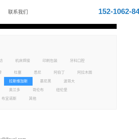
152-1062-8
联系我们
纺
机床焊接
印刷包装
牙科口腔
黎
杜塞
悉尼
阿伯丁
阿拉木图
拉斯维加斯
慕尼黑
波哥大
奥兰多
哥伦布
纽伦堡
布宜诺斯
其他