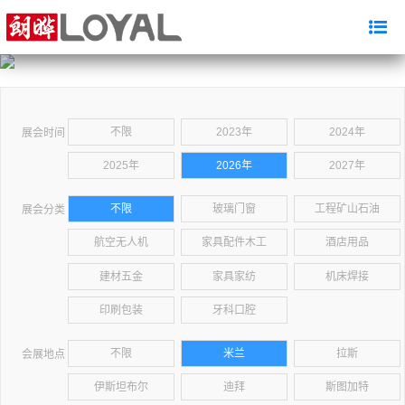
不限
2023年
2024年
展会时间
2025年
2026年
2027年
不限
玻璃门窗
工程矿山石油
展会分类
航空无人机
家具配件木工
酒店用品
建材五金
家具家纺
机床焊接
印刷包装
牙科口腔
不限
米兰
拉斯
会展地点
伊斯坦布尔
迪拜
斯图加特