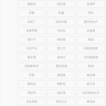
莫斯科
纽伦堡
圣保罗
巴黎
杜塞
悉尼
阿伯丁
阿拉木图
里约热内卢
圣彼得堡
马尼拉
吉隆坡
塔什干
休斯顿
新库
卡拉干达
昆士兰
拉斯维加斯
慕尼黑
波哥大
贝尔格莱德
阿姆斯特丹
墨西哥城
柏林
巴黎
波兹南
胡志明
雅加达
明斯克
奥兰多
哥伦布
纽伦堡
克拉斯诺达尔
瓦伦西亚
亚特兰大
维也纳