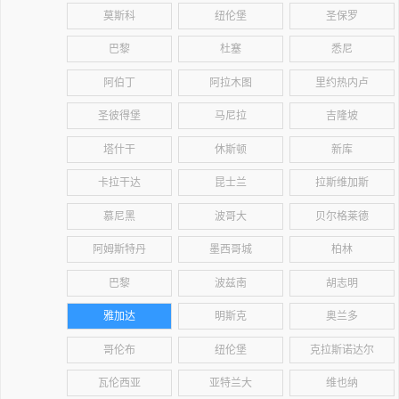
莫斯科
纽伦堡
圣保罗
巴黎
杜塞
悉尼
阿伯丁
阿拉木图
里约热内卢
圣彼得堡
马尼拉
吉隆坡
塔什干
休斯顿
新库
卡拉干达
昆士兰
拉斯维加斯
慕尼黑
波哥大
贝尔格莱德
阿姆斯特丹
墨西哥城
柏林
巴黎
波兹南
胡志明
雅加达
明斯克
奥兰多
哥伦布
纽伦堡
克拉斯诺达尔
瓦伦西亚
亚特兰大
维也纳