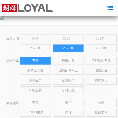
不限
2023年
2024年
展会时间
2025年
2026年
2027年
不限
玻璃门窗
工程矿山石油
展会分类
航空无人机
家具配件木工
酒店用品
建材五金
家具家纺
机床焊接
印刷包装
牙科口腔
不限
米兰
拉斯
会展地点
伊斯坦布尔
迪拜
斯图加特