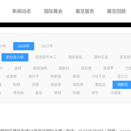
新闻动态
国际展会
展览服务
展览回顾
25年
2026年
2027年
航空无人机
家具配件木工
酒店用品
建材五金
家具家
尔
迪拜
斯图加特
莫斯科
纽伦堡
圣保罗
巴
吉隆坡
塔什干
休斯顿
新库
卡拉干达
昆士兰
城
柏林
巴黎
波兹南
胡志明
雅加达
明斯克
大
维也纳
曼谷
根特
科隆
仰光
汉诺威