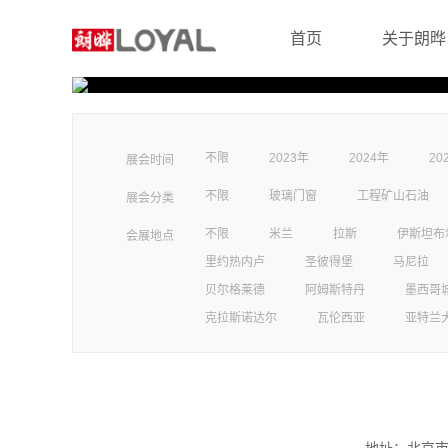
首页
关于朗晔
不限
2023年
2024年
20
展会时间
不限
玻璃门窗
工程矿山石油
展会分类
不限
米兰
拉斯
伊斯坦布
会展地点
里约热内卢
圣彼得堡
马尼拉
贝尔格莱德
阿姆斯特丹
墨西哥
克拉斯诺达尔
瓦伦西亚
亚特兰