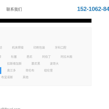
152-1062-8
联系我们
纺
机床焊接
印刷包装
牙科口腔
黎
杜塞
悉尼
阿伯丁
阿拉木图
拉斯维加斯
慕尼黑
波哥大
奥兰多
哥伦布
纽伦堡
布宜诺斯
其他