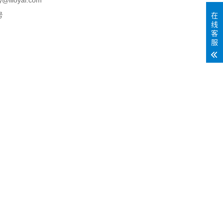
loyal.com
号
在
线
客
服