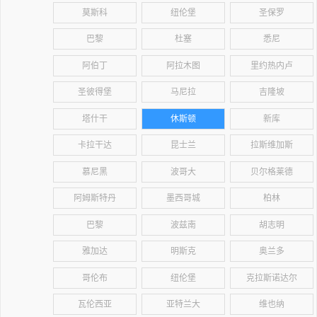
莫斯科
纽伦堡
圣保罗
巴黎
杜塞
悉尼
阿伯丁
阿拉木图
里约热内卢
圣彼得堡
马尼拉
吉隆坡
塔什干
休斯顿
新库
卡拉干达
昆士兰
拉斯维加斯
慕尼黑
波哥大
贝尔格莱德
阿姆斯特丹
墨西哥城
柏林
巴黎
波兹南
胡志明
雅加达
明斯克
奥兰多
哥伦布
纽伦堡
克拉斯诺达尔
瓦伦西亚
亚特兰大
维也纳