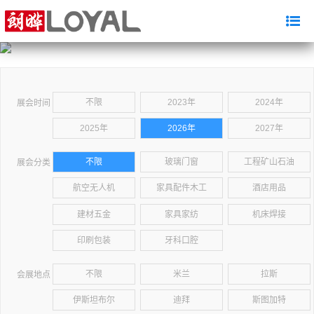
不限
2023年
2024年
展会时间
2025年
2026年
2027年
不限
玻璃门窗
工程矿山石油
展会分类
航空无人机
家具配件木工
酒店用品
建材五金
家具家纺
机床焊接
印刷包装
牙科口腔
不限
米兰
拉斯
会展地点
伊斯坦布尔
迪拜
斯图加特