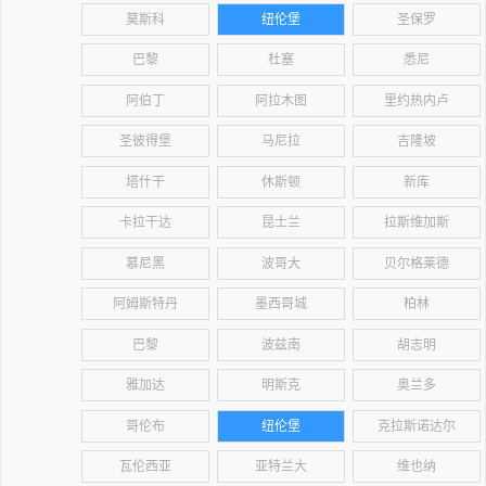
莫斯科
纽伦堡
圣保罗
巴黎
杜塞
悉尼
阿伯丁
阿拉木图
里约热内卢
圣彼得堡
马尼拉
吉隆坡
塔什干
休斯顿
新库
卡拉干达
昆士兰
拉斯维加斯
慕尼黑
波哥大
贝尔格莱德
阿姆斯特丹
墨西哥城
柏林
巴黎
波兹南
胡志明
雅加达
明斯克
奥兰多
哥伦布
纽伦堡
克拉斯诺达尔
瓦伦西亚
亚特兰大
维也纳