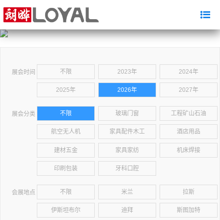
不限
2023年
2024年
展会时间
2025年
2026年
2027年
不限
玻璃门窗
工程矿山石油
展会分类
航空无人机
家具配件木工
酒店用品
建材五金
家具家纺
机床焊接
印刷包装
牙科口腔
不限
米兰
拉斯
会展地点
伊斯坦布尔
迪拜
斯图加特