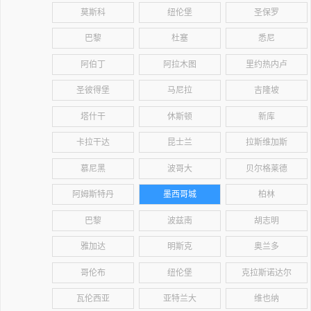
莫斯科
纽伦堡
圣保罗
巴黎
杜塞
悉尼
阿伯丁
阿拉木图
里约热内卢
圣彼得堡
马尼拉
吉隆坡
塔什干
休斯顿
新库
卡拉干达
昆士兰
拉斯维加斯
慕尼黑
波哥大
贝尔格莱德
阿姆斯特丹
墨西哥城
柏林
巴黎
波兹南
胡志明
雅加达
明斯克
奥兰多
哥伦布
纽伦堡
克拉斯诺达尔
瓦伦西亚
亚特兰大
维也纳