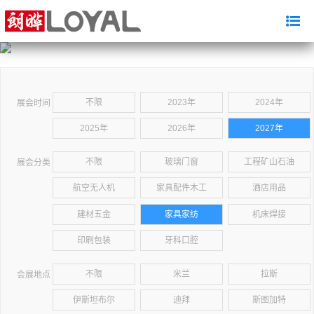
不限
2023年
2024年
展会时间
2025年
2026年
2027年
不限
玻璃门窗
工程矿山石油
展会分类
航空无人机
家具配件木工
酒店用品
建材五金
家具家纺
机床焊接
印刷包装
牙科口腔
不限
米兰
拉斯
会展地点
伊斯坦布尔
迪拜
斯图加特