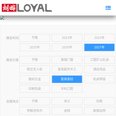
不限
2023年
2024年
展会时间
2025年
2026年
2027年
不限
玻璃门窗
工程矿山石油
展会分类
航空无人机
家具配件木工
酒店用品
建材五金
家具家纺
机床焊接
印刷包装
牙科口腔
不限
米兰
拉斯
会展地点
伊斯坦布尔
迪拜
斯图加特