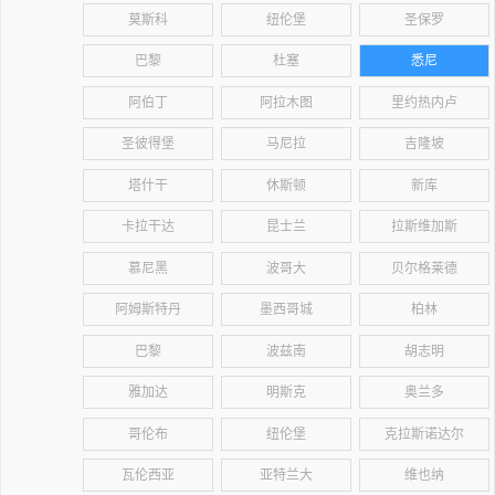
莫斯科
纽伦堡
圣保罗
巴黎
杜塞
悉尼
阿伯丁
阿拉木图
里约热内卢
圣彼得堡
马尼拉
吉隆坡
塔什干
休斯顿
新库
卡拉干达
昆士兰
拉斯维加斯
慕尼黑
波哥大
贝尔格莱德
阿姆斯特丹
墨西哥城
柏林
巴黎
波兹南
胡志明
雅加达
明斯克
奥兰多
哥伦布
纽伦堡
克拉斯诺达尔
瓦伦西亚
亚特兰大
维也纳