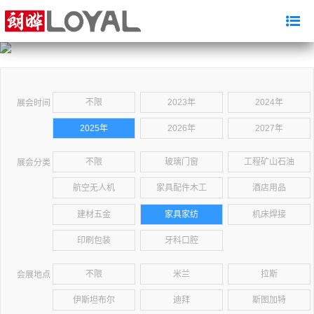
不限
2023年
2024年
展会时间
2025年
2026年
2027年
不限
玻璃门窗
工程矿山石油
展会分类
航空无人机
家具配件木工
酒店用品
建材五金
家具家纺
机床焊接
印刷包装
牙科口腔
不限
米兰
拉斯
会展地点
伊斯坦布尔
迪拜
斯图加特