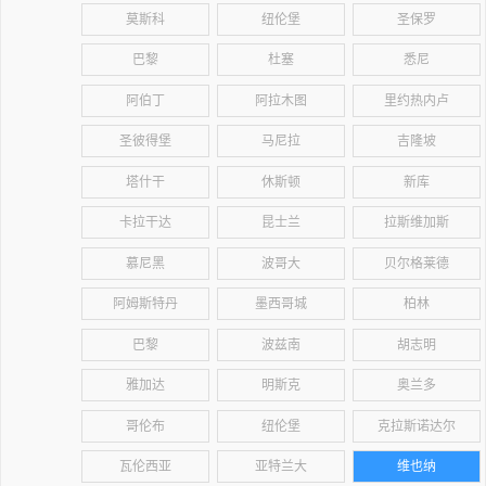
莫斯科
纽伦堡
圣保罗
巴黎
杜塞
悉尼
阿伯丁
阿拉木图
里约热内卢
圣彼得堡
马尼拉
吉隆坡
塔什干
休斯顿
新库
卡拉干达
昆士兰
拉斯维加斯
慕尼黑
波哥大
贝尔格莱德
阿姆斯特丹
墨西哥城
柏林
巴黎
波兹南
胡志明
雅加达
明斯克
奥兰多
哥伦布
纽伦堡
克拉斯诺达尔
瓦伦西亚
亚特兰大
维也纳