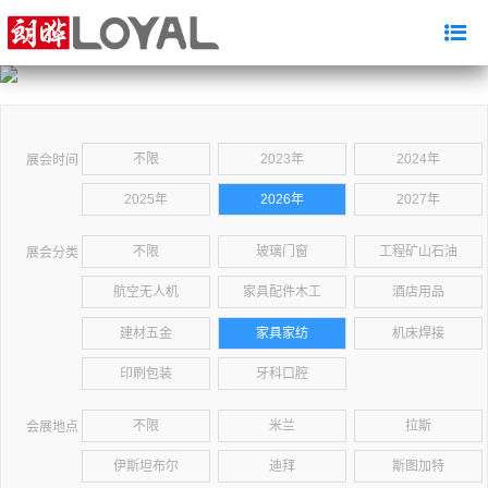
不限
2023年
2024年
展会时间
2025年
2026年
2027年
不限
玻璃门窗
工程矿山石油
展会分类
航空无人机
家具配件木工
酒店用品
建材五金
家具家纺
机床焊接
印刷包装
牙科口腔
不限
米兰
拉斯
会展地点
伊斯坦布尔
迪拜
斯图加特