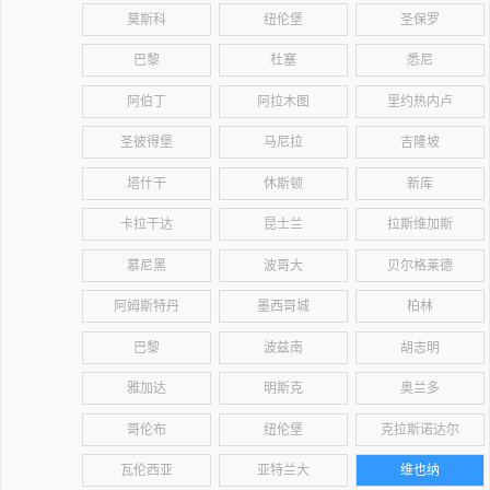
莫斯科
纽伦堡
圣保罗
巴黎
杜塞
悉尼
阿伯丁
阿拉木图
里约热内卢
圣彼得堡
马尼拉
吉隆坡
塔什干
休斯顿
新库
卡拉干达
昆士兰
拉斯维加斯
慕尼黑
波哥大
贝尔格莱德
阿姆斯特丹
墨西哥城
柏林
巴黎
波兹南
胡志明
雅加达
明斯克
奥兰多
哥伦布
纽伦堡
克拉斯诺达尔
瓦伦西亚
亚特兰大
维也纳