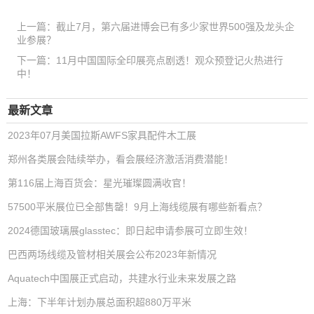
上一篇：
截止7月，第六届进博会已有多少家世界500强及龙头企
业参展？
下一篇：
11月中国国际全印展亮点剧透！观众预登记火热进行
中！
最新文章
2023年07月美国拉斯AWFS家具配件木工展
郑州各类展会陆续举办，看会展经济激活消费潜能！
第116届上海百货会：星光璀璨圆满收官！
57500平米展位已全部售罄！9月上海线缆展有哪些新看点？
2024德国玻璃展glasstec：即日起申请参展可立即生效！
巴西两场线缆及管材相关展会公布2023年新情况
Aquatech中国展正式启动，共建水行业未来发展之路
上海：下半年计划办展总面积超880万平米